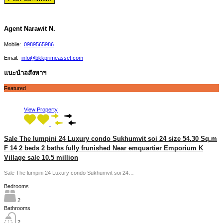
Agent Narawit N.
Mobile:
0989565986
Email:
info@bkkprimeasset.com
แนะนำอสังหาฯ
Featured
View Property
Sale The lumpini 24 Luxury condo Sukhumvit soi 24 size 54.30 Sq.m
F 14 2 beds 2 baths fully frunished Near emquartier Emporium K
Village sale 10.5 million
Sale The lumpini 24 Luxury condo Sukhumvit soi 24…
Bedrooms
2
Bathrooms
2