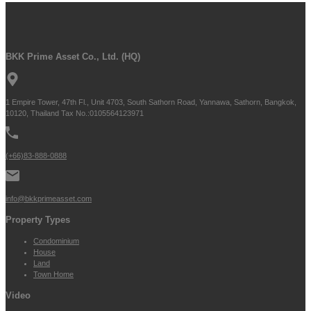
BKK Prime Asset Co., Ltd. (HQ)
1 Empire Tower, 47th Fl., Unit 4703, South Sathorn Road, Yannawa, Sathorn, Bangkok,
10120, Thailand Tax No.:0105564123971
(+66)83-888-0888
info@bkkprimeasset.com
Property Types
Condominium
House
Land
Town Home
Video