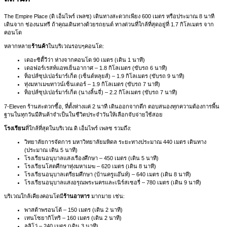
The Empire Place (ดิ เอ็มไพร์ เพลซ) เดินทางสะดวกเพียง 600 เมตร หรือประมาณ 8 นาที
เดินจาก ช่องนนทรี ถ้าคุณเดินทางด้วยรถยนต์ ทางด่วนที่ใกล้ที่สุดอยู่ที่ 1.7 กิโลเมตร จาก
คอนโด
หลากหลาย
ร้านค้า
ในบริเวณรอบๆคอนโด:
เดอะซิตี้วีว่า ห่างจากคอนโด 90 เมตร (เดิน 1 นาที)
เดอฟอร์เรสท์แอทเย็นอากาศ – 1.8 กิโลเมตร (ขับรถ 6 นาที)
ท็อปส์ซุปเปอร์มาร์เก็ต (เซ็นต์หลุยส์) – 1.9 กิโลเมตร (ขับรถ 9 นาที)
ทุ่งมหาเมฆทาวน์เซ็นเตอร์ – 1.9 กิโลเมตร (ขับรถ 7 นาที)
ท็อปส์ซุปเปอร์มาร์เก็ต (นางลิ้นจี่) – 2.2 กิโลเมตร (ขับรถ 7 นาที)
7-Eleven ร้านสะดวกซื้อ, ที่ตั้งห่างแค่ 2 นาที เดินออกจากตึก ตอบสนองทุกความต้องการพื้น
ฐานในทุกวันมีสินค้าจำเป็นในชีวิตประจำวันให้เลือกจับจ่ายใช้สอย
โรงเรียน
ที่ใกล้ที่สุดในบริเวณ ดิ เอ็มไพร์ เพลซ รวมถึง:
วิทยาลัยการจัดการ มหาวิทยาลัยมหิดล ระยะทางประมาณ 440 เมตร เดินทาง
(ประมาณ เดิน 5 นาที)
โรงเรียนอนุบาลแสงเรืองศึกษา – 450 เมตร (เดิน 5 นาที)
โรงเรียนโสตศึกษาทุ่งมหาเมฆ – 620 เมตร (เดิน 8 นาที)
โรงเรียนอนุบาลเตรียมศึกษา (บ้านครูแอ๊นท์) – 640 เมตร (เดิน 8 นาที)
โรงเรียนอนุบาลแสงอรุณพระนครและเนิร์สเซอรี่ – 780 เมตร (เดิน 9 นาที)
บริเวณใกล้เคียงคอนโดมี
ร้านอาหาร
มากมาย เช่น:
พาสต้าพรอนโต้ – 150 เมตร (เดิน 2 นาที)
เทนโซยากิโทริ – 160 เมตร (เดิน 2 นาที)
ลูลิโว่ – 240 เมตร (เดิน 3 นาที)