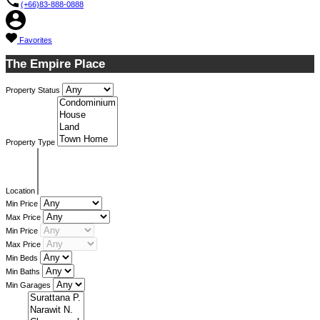
(+66)83-888-0888
Favorites
The Empire Place
Property Status
Property Type
Location
Min Price
Max Price
Min Price
Max Price
Min Beds
Min Baths
Min Garages