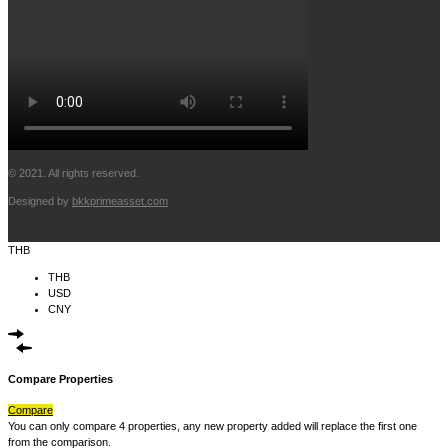
© 2021. All rights reserved.
Designed by
bkkprimeasset.com
THB
THB
USD
CNY
Compare Properties
Compare
You can only compare 4 properties, any new property added will replace the first one
from the comparison.