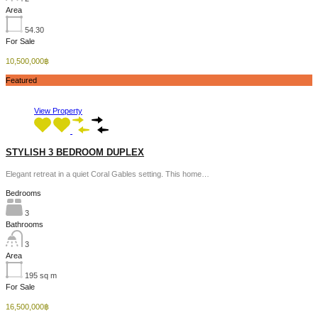
Area
54.30
For Sale
10,500,000฿
Featured
View Property
STYLISH 3 BEDROOM DUPLEX
Elegant retreat in a quiet Coral Gables setting. This home…
Bedrooms
3
Bathrooms
3
Area
195
sq m
For Sale
16,500,000฿