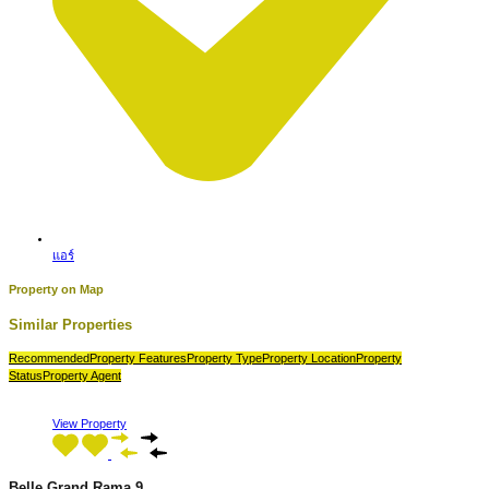
แอร์
Property on Map
Similar Properties
Recommended
Property Features
Property Type
Property Location
Property
Status
Property Agent
View Property
Belle Grand Rama 9