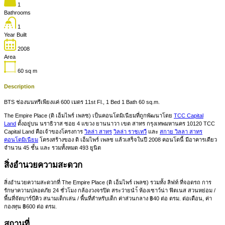
1
Bathrooms
1
Year Built
2008
Area
60
sq m
Description
BTS ช่องนนทรีเพียงแค่ 600 เมตร 11st Fl., 1 Bed 1 Bath 60 sq.m.
The Empire Place (ดิ เอ็มไพร์ เพลซ) เป็นคอนโดมิเนียมที่ถูกพัฒนาโดย
TCC Capital
Land
ตั้งอยู่บน นราธิวาส ซอย 4 แขวง ยานนาวา เขต สาทร กรุงเทพมหานคร 10120 TCC
Capital Land คือเจ้าของโครงการ
วิลล่า สาทร
วิลล่า ราชเทวี
และ
สกาย วิลลา สาทร
คอนโดมิเนียม
โครงสร้างของ ดิ เอ็มไพร์ เพลซ แล้วเสร็จในปี 2008 คอนโดนี้ มีอาคารเดียว
จำนวน 45 ชั้น และ รวมทั้งหมด 493 ยูนิต
สิ่งอำนวยความสะดวก
สิ่งอำนวยความสะดวกที่ The Empire Place (ดิ เอ็มไพร์ เพลซ) รวมทั้ง ลิฟท์ ที่จอดรถ การ
รักษาความปลอดภัย 24 ชั่วโมง กล้องวงจรปิด สระว่ายนำ้ ห้องเซาว์น่า ฟิตเนส สวนหย่อม /
พื้นที่จัดบาร์บีคิว สนามเด็กเล่น / พื้นที่สำหรับเด็ก ค่าส่วนกลาง ฿40 ต่อ ตรม. ต่อเดือน, ค่า
กองทุน ฿600 ต่อ ตรม.
สถานที่