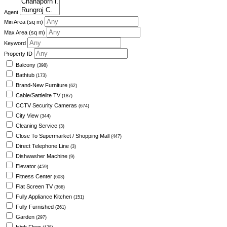
Agent
Min Area
(sq m)
Max Area
(sq m)
Keyword
Property ID
Balcony
(398)
Bathtub
(173)
Brand-New Furniture
(62)
Cable/Sattlelite TV
(187)
CCTV Security Cameras
(674)
City View
(344)
Cleaning Service
(3)
Close To Supermarket / Shopping Mall
(447)
Direct Telephone Line
(3)
Dishwasher Machine
(9)
Elevator
(459)
Fitness Center
(603)
Flat Screen TV
(366)
Fully Appliance Kitchen
(151)
Fully Furnished
(261)
Garden
(297)