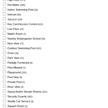
High Floor
(175)
Hot Water
(280)
Indoor Swimming Pool
(18)
Internet
(66)
Jacuzzi
(119)
Key Card Access Control
(412)
Low Floor
(22)
Maid's Room
(1)
Nearby Kindergarten School
(34)
Nice View
(71)
Outdoor Swimming Pool
(432)
Oven
(30)
Park View
(21)
Partially Furnished
(8)
Pets Allowed
(1)
Playground
(191)
Pool View
(9)
Private Pool
(1)
River View
(3)
Sauna And/or Stream Rooms
(221)
Security Guards
(491)
Shuttle Car Service
(9)
Squash Room
(2)