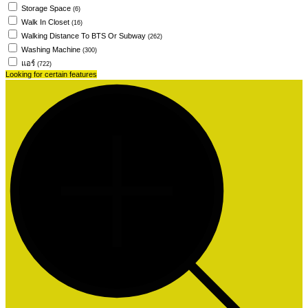
Storage Space
(6)
Walk In Closet
(16)
Walking Distance To BTS Or Subway
(262)
Washing Machine
(300)
แอร์
(722)
Looking for certain features