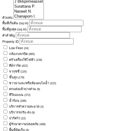
ตัวแทน
พื้นที่เริ่มต้น
(sq m)
พื้นที่สูงสุด
(sq m)
คำสำคัญ
Property ID
Low Floor
(24)
กล้องวงจรปิด
(685)
ครัวเครื่องใช้ไฟฟ้า
(158)
คีย์การ์ด
(422)
จากุซซี่
(120)
ชั้นสูง
(179)
ซาวน่าและ/หรือห้องอบไอน้ำ
(222)
ตกแต่งแล้วบางส่วน
(8)
ทีวีจอแบน
(373)
น้ำร้อน
(288)
บริการทำความสะอาด
(3)
บริการรถรับ-ส่ง
(9)
ปาร์ควิว
(22)
ผู้รักษาความปลอดภัย
(498)
พื้นที่จัดเก็บ
(6)