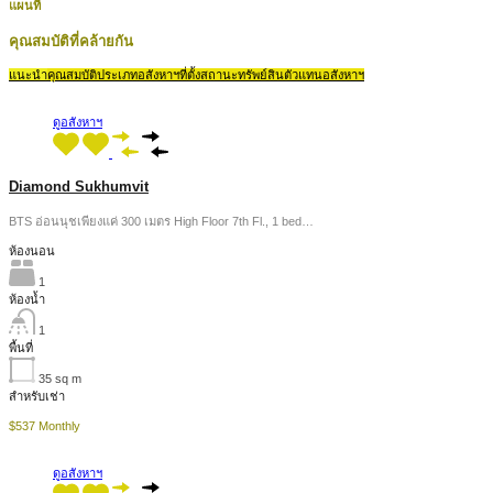
แผนที่
คุณสมบัติที่คล้ายกัน
แนะนำ
คุณสมบัติ
ประเภทอสังหาฯ
ที่ตั้ง
สถานะทรัพย์สิน
ตัวแทนอสังหาฯ
ดูอสังหาฯ
Diamond Sukhumvit
BTS อ่อนนุชเพียงแค่ 300 เมตร High Floor 7th Fl., 1 bed…
ห้องนอน
1
ห้องน้ำ
1
พื้นที่
35
sq m
สำหรับเช่า
$537 Monthly
ดูอสังหาฯ