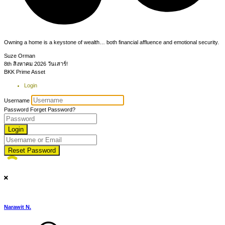
Owning a home is a keystone of wealth… both financial affluence and emotional security.
Suze Orman
8th สิงหาคม 2026
วันเสาร์!
BKK Prime Asset
Login
Username
Password
Forget Password?
Login
Reset Password
Narawit N.