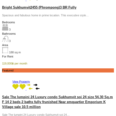
Bright Sukhumvit2455 (Phrompong)3 BR Fully
Spacious and fabulous home in prime location. This executive style…
Bedrooms
3
Bathrooms
3
Area
188
sq m
For Rent
119,000฿ per month
Featured
View Property
Sale The lumpini 24 Luxury condo Sukhumvit soi 24 size 54.30 Sq.m
F 14 2 beds 2 baths fully frunished Near emquartier Emporium K
Village sale 10.5 million
Sale The lumpini 24 Luxury condo Sukhumvit soi 24…