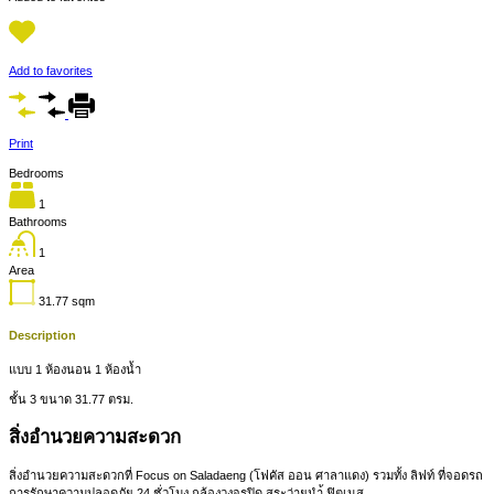
Add to favorites
Print
Bedrooms
1
Bathrooms
1
Area
31.77
sqm
Description
แบบ 1 ห้องนอน 1 ห้องน้ำ
ชั้น 3 ขนาด 31.77 ตรม.
สิ่งอำนวยความสะดวก
สิ่งอำนวยความสะดวกที่ Focus on Saladaeng (โฟคัส ออน ศาลาแดง) รวมทั้ง ลิฟท์ ที่จอดรถ
การรักษาความปลอดภัย 24 ชั่วโมง กล้องวงจรปิด สระว่ายนำ้ ฟิตเนส