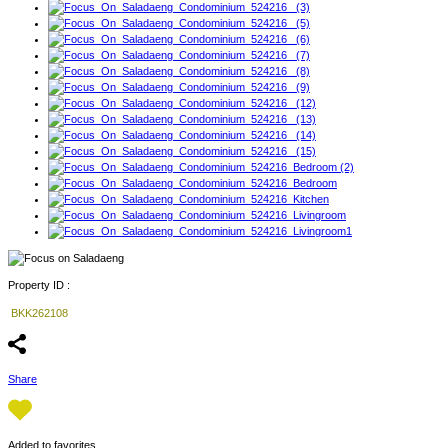
Property ID :
BKK262108
Share
Added to favorites