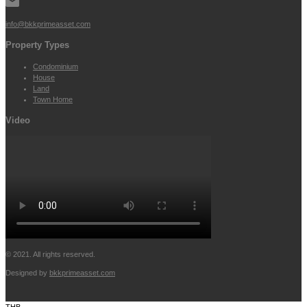
info@bkkprimeasset.com
Property Types
Condominium
House
Land
Town Home
Video
© 2021. All rights reserved.
Designed by
bkkprimeasset.com
THB