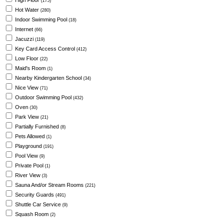
High Floor
(175)
Hot Water
(280)
Indoor Swimming Pool
(18)
Internet
(66)
Jacuzzi
(119)
Key Card Access Control
(412)
Low Floor
(22)
Maid's Room
(1)
Nearby Kindergarten School
(34)
Nice View
(71)
Outdoor Swimming Pool
(432)
Oven
(30)
Park View
(21)
Partially Furnished
(8)
Pets Allowed
(1)
Playground
(191)
Pool View
(9)
Private Pool
(1)
River View
(3)
Sauna And/or Stream Rooms
(221)
Security Guards
(491)
Shuttle Car Service
(9)
Squash Room
(2)