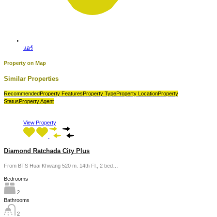
แอร์
Property on Map
Similar Properties
Recommended
Property Features
Property Type
Property Location
Property
Status
Property Agent
View Property
Diamond Ratchada City Plus
From BTS Huai Khwang 520 m. 14th Fl., 2 bed…
Bedrooms
2
Bathrooms
2