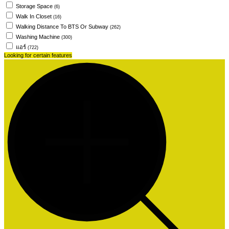
Storage Space
(6)
Walk In Closet
(16)
Walking Distance To BTS Or Subway
(262)
Washing Machine
(300)
แอร์
(722)
Looking for certain features