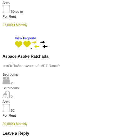
Area
60
sq m
For Rent
27,000฿ Monthly
View Property
Aspace Asoke Ratchada
คอนโดใกล้แยกพระราม9 MRT Rama9
Bedrooms
2
Bathrooms
2
Area
52
For Rent
20,000฿ Monthly
Leave a Reply