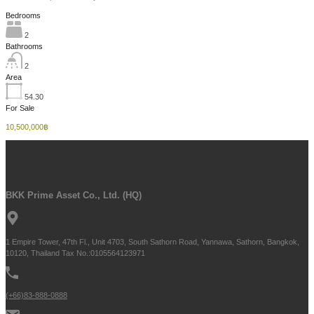
Bedrooms
2
Bathrooms
2
Area
54.30
For Sale
10,500,000฿
BKK Prime Asset Co., Ltd. (HQ)
1 Empire Tower, 47th Fl., Unit 4703, South Sathorn Road, Yannawa, Sathorn, Bangkok,
10120, Thailand Tax No.:0105564123971
(+66)83-888-0888