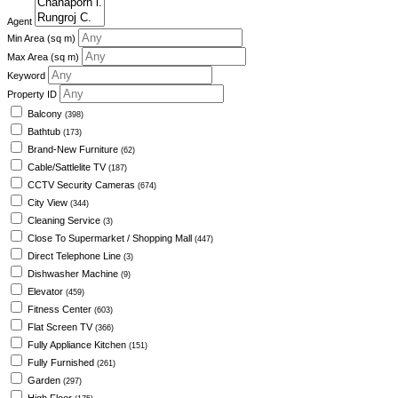
Agent
Min Area
(sq m)
Max Area
(sq m)
Keyword
Property ID
Balcony
(398)
Bathtub
(173)
Brand-New Furniture
(62)
Cable/Sattlelite TV
(187)
CCTV Security Cameras
(674)
City View
(344)
Cleaning Service
(3)
Close To Supermarket / Shopping Mall
(447)
Direct Telephone Line
(3)
Dishwasher Machine
(9)
Elevator
(459)
Fitness Center
(603)
Flat Screen TV
(366)
Fully Appliance Kitchen
(151)
Fully Furnished
(261)
Garden
(297)