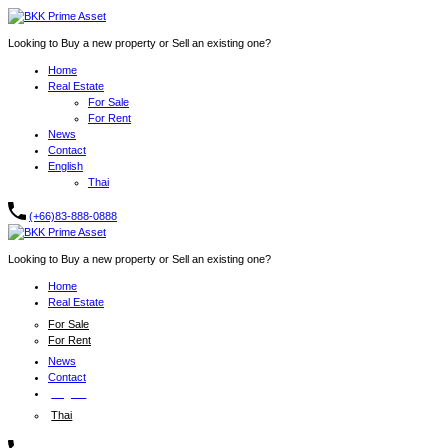
Looking to Buy a new property or Sell an existing one?
Home
Real Estate
For Sale
For Rent
News
Contact
English
Thai
(+66)83-888-0888
Looking to Buy a new property or Sell an existing one?
Home
Real Estate
For Sale
For Rent
News
Contact
English
Thai