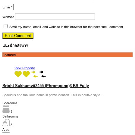
Email
*
Website
Save my name, email, and website in this browser for the next time I comment.
แนะนำอสังหาฯ
Featured
View Property
Bright Sukhumvit2455 (Phrompong)3 BR Fully
Spacious and fabulous home in prime location. This executive style…
Bedrooms
3
Bathrooms
3
Area