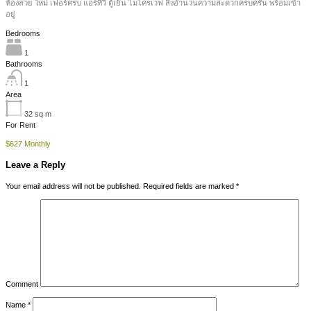
ห้องสวย ใหม่ เฟอร์ครบ แอร์ทีวี ตู้เย็น ไมโครเวฟ สิ่งอำนวนความสะดวกครบครัน พร้อมเข้า
อยู่
Bedrooms
1
Bathrooms
1
Area
32
sq m
For Rent
$627 Monthly
Leave a Reply
Your email address will not be published.
Required fields are marked
*
Comment
Name
*