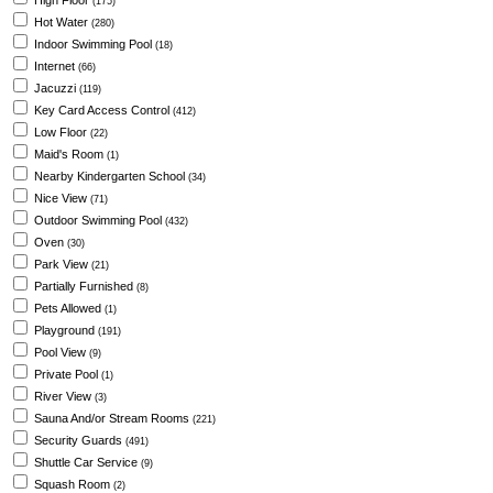
High Floor
(175)
Hot Water
(280)
Indoor Swimming Pool
(18)
Internet
(66)
Jacuzzi
(119)
Key Card Access Control
(412)
Low Floor
(22)
Maid's Room
(1)
Nearby Kindergarten School
(34)
Nice View
(71)
Outdoor Swimming Pool
(432)
Oven
(30)
Park View
(21)
Partially Furnished
(8)
Pets Allowed
(1)
Playground
(191)
Pool View
(9)
Private Pool
(1)
River View
(3)
Sauna And/or Stream Rooms
(221)
Security Guards
(491)
Shuttle Car Service
(9)
Squash Room
(2)