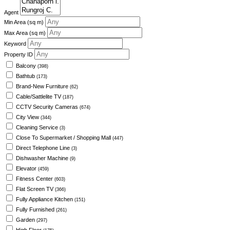
Agent
Min Area
(sq m)
Max Area
(sq m)
Keyword
Property ID
Balcony
(398)
Bathtub
(173)
Brand-New Furniture
(62)
Cable/Sattlelite TV
(187)
CCTV Security Cameras
(674)
City View
(344)
Cleaning Service
(3)
Close To Supermarket / Shopping Mall
(447)
Direct Telephone Line
(3)
Dishwasher Machine
(9)
Elevator
(459)
Fitness Center
(603)
Flat Screen TV
(366)
Fully Appliance Kitchen
(151)
Fully Furnished
(261)
Garden
(297)