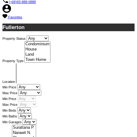
(+66)83-888-0888
Favorites
Fullerton
Property Status
Property Type
Location
Min Price
Max Price
Min Price
Max Price
Min Beds
Min Baths
Min Garages