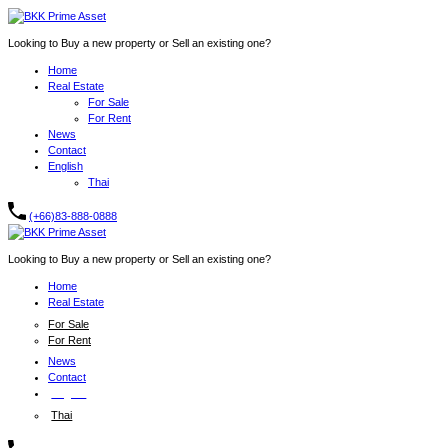
Looking to Buy a new property or Sell an existing one?
Home
Real Estate
For Sale
For Rent
News
Contact
English
Thai
(+66)83-888-0888
Looking to Buy a new property or Sell an existing one?
Home
Real Estate
For Sale
For Rent
News
Contact
English
Thai