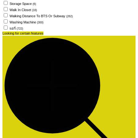
Storage Space
(6)
Walk In Closet
(16)
Walking Distance To BTS Or Subway
(262)
Washing Machine
(300)
แอร์
(722)
Looking for certain features