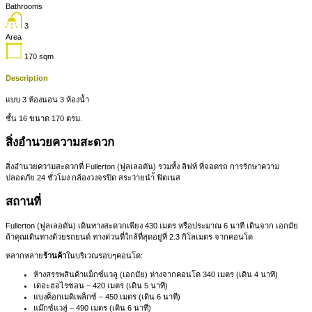
Bathrooms
3
Area
170
sqm
Description
แบบ 3 ห้องนอน 3 ห้องน้ำ
ชั้น 16 ขนาด 170 ตรม.
สิ่งอำนวยความสะดวก
สิ่งอำนวยความสะดวกที่ Fullerton (ฟูลเลอตัน) รวมทั้ง ลิฟท์ ที่จอดรถ การรักษาความ
ปลอดภัย 24 ชั่วโมง กล้องวงจรปิด สระว่ายนำ้ ฟิตเนส
สถานที่
Fullerton (ฟูลเลอตัน) เดินทางสะดวกเพียง 430 เมตร หรือประมาณ 6 นาที เดินจาก เอกมัย
ถ้าคุณเดินทางด้วยรถยนต์ ทางด่วนที่ใกล้ที่สุดอยู่ที่ 2.3 กิโลเมตร จากคอนโด
หลากหลาย
ร้านค้า
ในบริเวณรอบๆคอนโด:
ห้างสรรพสินค้าแม็กซ์แวลู (เอกมัย) ห่างจากคอนโด 340 เมตร (เดิน 4 นาที)
เดอะฮอไรซอน – 420 เมตร (เดิน 5 นาที)
แบงค็อกเมดิเพล็กซ์ – 450 เมตร (เดิน 6 นาที)
แม๊กซ์แวลู่ – 490 เมตร (เดิน 6 นาที)