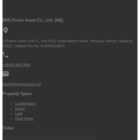
BKK Prime Asset Co., Ltd. (HQ)
1 Empire Tower, 47th Fl., Unit 4703, South Sathorn Road, Yannawa, Sathorn, Bangkok,
10120, Thailand Tax No.:0105564123971
(+66)83-888-0888
info@bkkprimeasset.com
Property Types
Condominium
House
Land
Town Home
Video