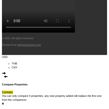
© 2021. All rights reserved.
Designed by
bkkprimeasset.com
USD
THB
CNY
Compare Properties
Compare
You can only compare 4 properties, any new property added will replace the first one
from the comparison.