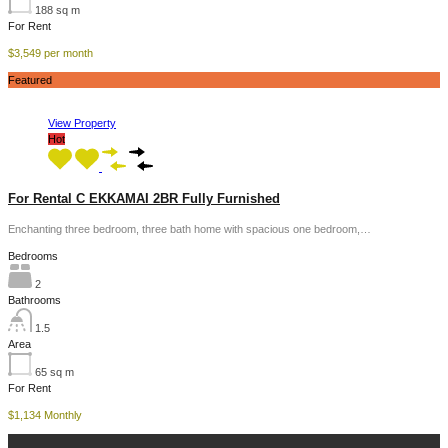
188
sq m
For Rent
$3,549 per month
Featured
View Property
Hot
For Rental C EKKAMAI 2BR Fully Furnished
Enchanting three bedroom, three bath home with spacious one bedroom,…
Bedrooms
2
Bathrooms
1.5
Area
65
sq m
For Rent
$1,134 Monthly