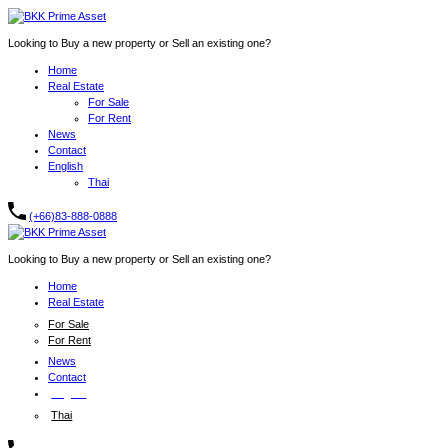
Looking to Buy a new property or Sell an existing one?
Home
Real Estate
For Sale
For Rent
News
Contact
English
Thai
(+66)83-888-0888
Looking to Buy a new property or Sell an existing one?
Home
Real Estate
For Sale
For Rent
News
Contact
English
Thai