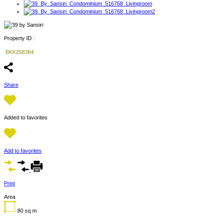
Property ID :
BKK258384
Share
Added to favorites
Add to favorites
Print
Area
80
sq m