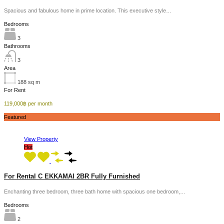
Spacious and fabulous home in prime location. This executive style…
Bedrooms
3
Bathrooms
3
Area
188
sq m
For Rent
119,000฿ per month
Featured
View Property
Hot
For Rental C EKKAMAI 2BR Fully Furnished
Enchanting three bedroom, three bath home with spacious one bedroom,…
Bedrooms
2