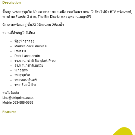
Description
ตั้งอยู่บนซอยสุขุมวิท 39 แขวงคลองเตยเหนือ เขตวัฒนา กทม. ใกล้รถไฟฟ้า BTS พร้อมพงษ์,
ทางด่วนเส้นหลัก 3 สาย, The Em District และ อุทยานเบญจสิริ
ห้องสวยพร้อมอยู่ ชั้น23 2ห้องนอน 2ห้องน้ำ
สถานที่สำคัญใกล้เคียง
ท้องฟ้าจำลอง
Market Place ทองหล่อ
Rain Hill
Park Lane เอกมัย
รร.นานาชาติ Bangkok Prep
รร.นานาชาติเอกมัย
ม.กรุงเทพ
รพ.สุขุมวิท
รพ.เทพธารินทร์
รพ.กล้วยน้ำไท
สนใจติดต่อ
Line@bkkprimeasset
Mobile 083-888-0888
Features