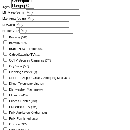
Agent
Min Area
(sq m)
Max Area
(sq m)
Keyword
Property ID
Balcony
(398)
Bathtub
(173)
Brand-New Furniture
(62)
Cable/Sattlelite TV
(187)
CCTV Security Cameras
(674)
City View
(344)
Cleaning Service
(3)
Close To Supermarket / Shopping Mall
(447)
Direct Telephone Line
(3)
Dishwasher Machine
(9)
Elevator
(459)
Fitness Center
(603)
Flat Screen TV
(366)
Fully Appliance Kitchen
(151)
Fully Furnished
(261)
Garden
(297)