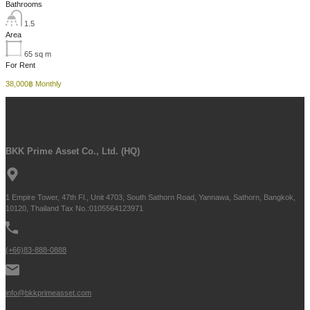
Bathrooms
1.5
Area
65
sq m
For Rent
38,000฿ Monthly
BKK Prime Asset Co., Ltd. (HQ)
1 Empire Tower, 47th Fl., Unit 4703, South Sathorn Road, Yannawa, Sathorn, Bangkok,
10120, Thailand Tax No.:0105564123971
(+66)83-888-0888
info@bkkprimeasset.com