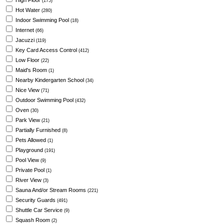
High Floor
(175)
Hot Water
(280)
Indoor Swimming Pool
(18)
Internet
(66)
Jacuzzi
(119)
Key Card Access Control
(412)
Low Floor
(22)
Maid's Room
(1)
Nearby Kindergarten School
(34)
Nice View
(71)
Outdoor Swimming Pool
(432)
Oven
(30)
Park View
(21)
Partially Furnished
(8)
Pets Allowed
(1)
Playground
(191)
Pool View
(9)
Private Pool
(1)
River View
(3)
Sauna And/or Stream Rooms
(221)
Security Guards
(491)
Shuttle Car Service
(9)
Squash Room
(2)