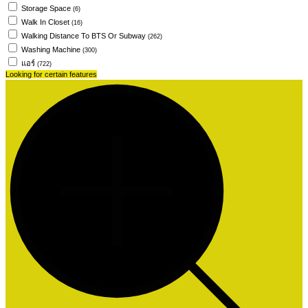
Storage Space
(6)
Walk In Closet
(16)
Walking Distance To BTS Or Subway
(262)
Washing Machine
(300)
แอร์
(722)
Looking for certain features