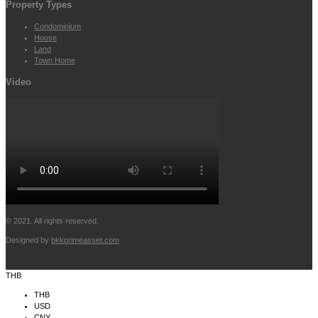
Property Types
Condominium
House
Land
Town Home
Video
© 2021. All rights reserved.
Designed by
bkkprimeasset.com
THB
THB
USD
CNY