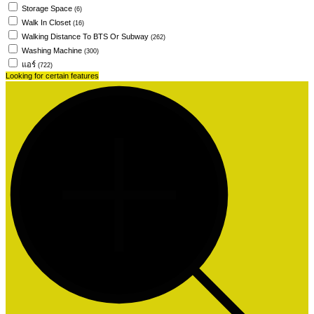
Storage Space
(6)
Walk In Closet
(16)
Walking Distance To BTS Or Subway
(262)
Washing Machine
(300)
แอร์
(722)
Looking for certain features