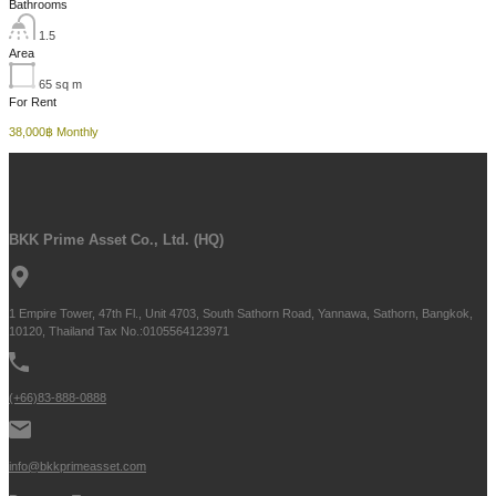
Bathrooms
1.5
Area
65
sq m
For Rent
38,000฿ Monthly
BKK Prime Asset Co., Ltd. (HQ)
1 Empire Tower, 47th Fl., Unit 4703, South Sathorn Road, Yannawa, Sathorn, Bangkok,
10120, Thailand Tax No.:0105564123971
(+66)83-888-0888
info@bkkprimeasset.com