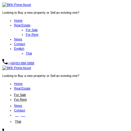
Looking to Buy a new property or Sell an existing one?
Home
Real Estate
For Sale
For Rent
News
Contact
English
Thai
(+66)83-888-0888
Looking to Buy a new property or Sell an existing one?
Home
Real Estate
For Sale
For Rent
News
Contact
English
Thai