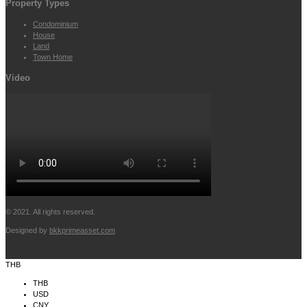
Property Types
Condominium
House
Land
Town Home
Video
© 2021. All rights reserved.
Designed by
bkkprimeasset.com
THB
THB
USD
CNY