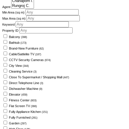
Agent
Min Area
(sq m)
Max Area
(sq m)
Keyword
Property ID
Balcony
(398)
Bathtub
(173)
Brand-New Furniture
(62)
Cable/Sattlelite TV
(187)
CCTV Security Cameras
(674)
City View
(344)
Cleaning Service
(3)
Close To Supermarket / Shopping Mall
(447)
Direct Telephone Line
(3)
Dishwasher Machine
(9)
Elevator
(459)
Fitness Center
(603)
Flat Screen TV
(366)
Fully Appliance Kitchen
(151)
Fully Furnished
(261)
Garden
(297)