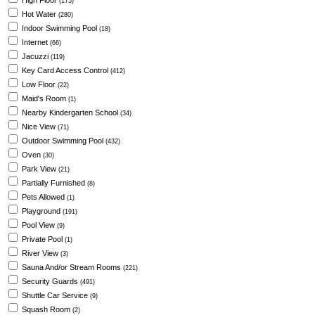
High Floor
(175)
Hot Water
(280)
Indoor Swimming Pool
(18)
Internet
(66)
Jacuzzi
(119)
Key Card Access Control
(412)
Low Floor
(22)
Maid's Room
(1)
Nearby Kindergarten School
(34)
Nice View
(71)
Outdoor Swimming Pool
(432)
Oven
(30)
Park View
(21)
Partially Furnished
(8)
Pets Allowed
(1)
Playground
(191)
Pool View
(9)
Private Pool
(1)
River View
(3)
Sauna And/or Stream Rooms
(221)
Security Guards
(491)
Shuttle Car Service
(9)
Squash Room
(2)