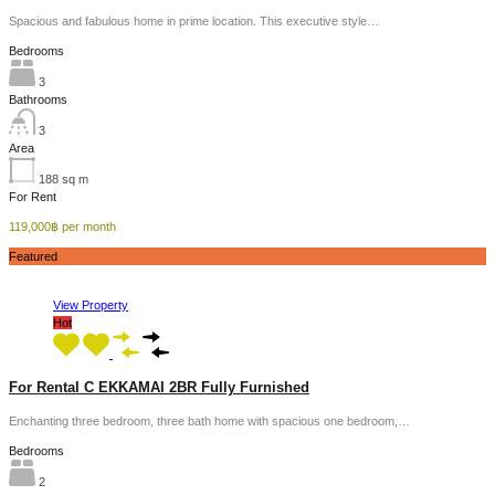
Spacious and fabulous home in prime location. This executive style…
Bedrooms
3
Bathrooms
3
Area
188
sq m
For Rent
119,000฿ per month
Featured
View Property
Hot
For Rental C EKKAMAI 2BR Fully Furnished
Enchanting three bedroom, three bath home with spacious one bedroom,…
Bedrooms
2