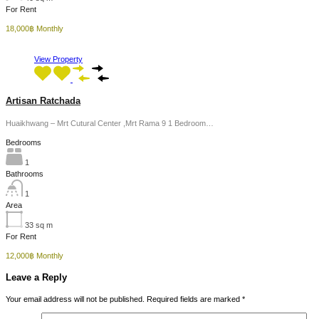
For Rent
18,000฿ Monthly
View Property
Artisan Ratchada
Huaikhwang – Mrt Cutural Center ,Mrt Rama 9 1 Bedroom…
Bedrooms
1
Bathrooms
1
Area
33
sq m
For Rent
12,000฿ Monthly
Leave a Reply
Your email address will not be published.
Required fields are marked
*