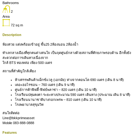
Bathrooms
2
Area
72
sq m
Description
ห้องสวย แต่งพร้อมเข้าอยู่ ชั้น25 2ห้องนอน 2ห้องน้ำ
ทำเลกลางเมืองที่ทุกคนต่างสนใจ เป็นจุดศูนย์กลางด้วยสถานที่ศักยภาพรอบด้าน อีกทั้งยัง
สะดวกต่อการเดินทางเนื่องจาก
ใกล้ BTS ทองหล่อ เพียง 500 เมตร
สถานที่สำคัญใกล้เคียง
ห้างสรรพสินค้าแม็กซ์แวลู (เอกมัย) ห่างจากคอนโด 690 เมตร (เดิน 8 นาที)
เดอะฮอไรซอน – 760 เมตร (เดิน 9 นาที)
ศูนย์การค้าฟิฟตี้-ฟิฟธ์พลาซ่า – 820 เมตร (เดิน 10 นาที)
โรงเรียนปทุมคงคา ระยะทางประมาณ 590 เมตร เดินทาง (ประมาณ เดิน 8 นาที)
โรงเรียนนานาชาติบางกอกเพรพ – 810 เมตร (เดิน 10 นาที)
โรงพยาบาลสุขุมวิท
สนใจติดต่อ
Line@bkkprimeasset
Mobile 083-888-0888
Features