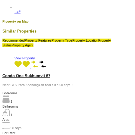
แอร์
Property on Map
Similar Properties
Recommended
Property Features
Property Type
Property Location
Property
Status
Property Agent
View Property
Condo One Sukhumvit 67
Near BTS Phra Khanong4 th floor Size 50 sqm. 1…
Bedrooms
1
Bathrooms
1
Area
50
sqm
For Rent