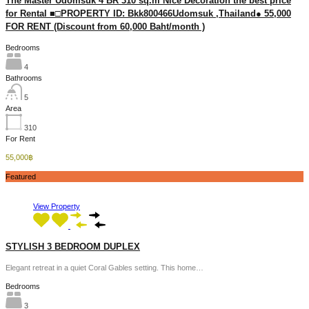
The Master Udomsuk 4 BR 310 sq.m Nice Decoration the best price
for Rental ■□PROPERTY ID: Bkk800466Udomsuk ,Thailand● 55,000
FOR RENT (Discount from 60,000 Baht/month )
Bedrooms
4
Bathrooms
5
Area
310
For Rent
55,000฿
Featured
View Property
STYLISH 3 BEDROOM DUPLEX
Elegant retreat in a quiet Coral Gables setting. This home…
Bedrooms
3