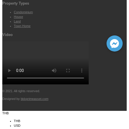
Property Types
Condominium
House
Land
Town Home
Video
© 2021. All rights reserved.
Designed by
bkkprimeasset.com
THB
THB
USD