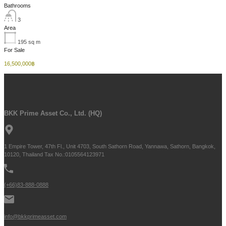
Bathrooms
3
Area
195
sq m
For Sale
16,500,000฿
BKK Prime Asset Co., Ltd. (HQ)
1 Empire Tower, 47th Fl., Unit 4703, South Sathorn Road, Yannawa, Sathorn, Bangkok,
10120, Thailand Tax No.:0105564123971
(+66)83-888-0888
info@bkkprimeasset.com