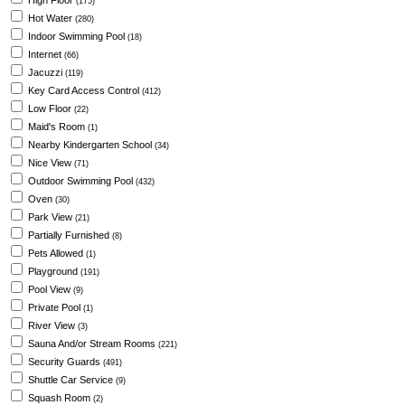
High Floor
(175)
Hot Water
(280)
Indoor Swimming Pool
(18)
Internet
(66)
Jacuzzi
(119)
Key Card Access Control
(412)
Low Floor
(22)
Maid's Room
(1)
Nearby Kindergarten School
(34)
Nice View
(71)
Outdoor Swimming Pool
(432)
Oven
(30)
Park View
(21)
Partially Furnished
(8)
Pets Allowed
(1)
Playground
(191)
Pool View
(9)
Private Pool
(1)
River View
(3)
Sauna And/or Stream Rooms
(221)
Security Guards
(491)
Shuttle Car Service
(9)
Squash Room
(2)