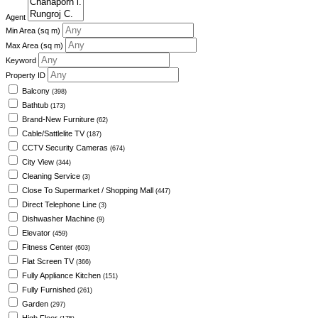
Agent
Min Area
(sq m)
Max Area
(sq m)
Keyword
Property ID
Balcony
(398)
Bathtub
(173)
Brand-New Furniture
(62)
Cable/Sattlelite TV
(187)
CCTV Security Cameras
(674)
City View
(344)
Cleaning Service
(3)
Close To Supermarket / Shopping Mall
(447)
Direct Telephone Line
(3)
Dishwasher Machine
(9)
Elevator
(459)
Fitness Center
(603)
Flat Screen TV
(366)
Fully Appliance Kitchen
(151)
Fully Furnished
(261)
Garden
(297)