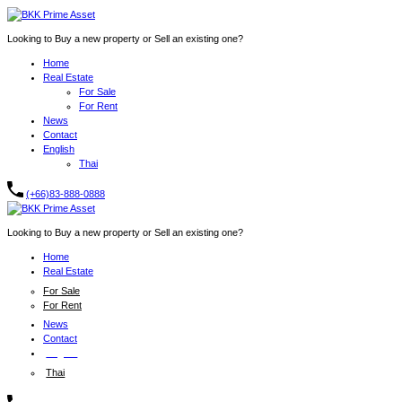
Looking to Buy a new property or Sell an existing one?
Home
Real Estate
For Sale
For Rent
News
Contact
English
Thai
(+66)83-888-0888
Looking to Buy a new property or Sell an existing one?
Home
Real Estate
For Sale
For Rent
News
Contact
English
Thai