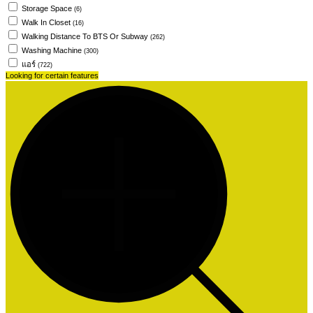
Storage Space
(6)
Walk In Closet
(16)
Walking Distance To BTS Or Subway
(262)
Washing Machine
(300)
แอร์
(722)
Looking for certain features