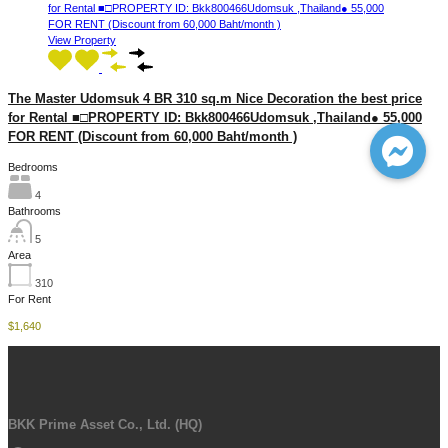
View Property
The Master Udomsuk 4 BR 310 sq.m Nice Decoration the best price
for Rental ■□PROPERTY ID: Bkk800466Udomsuk ,Thailand● 55,000
FOR RENT (Discount from 60,000 Baht/month )
Bedrooms
4
Bathrooms
5
Area
310
For Rent
$1,640
BKK Prime Asset Co., Ltd. (HQ)