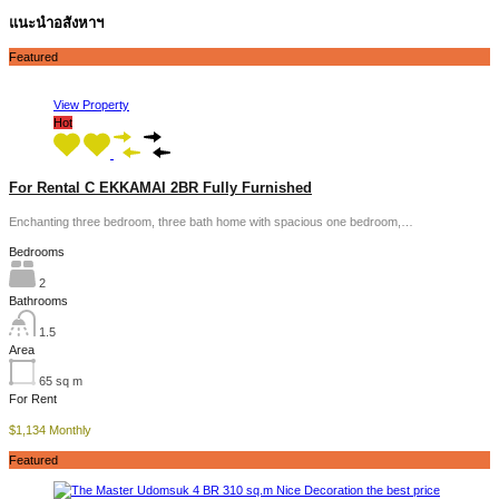
แนะนำอสังหาฯ
Featured
View Property
Hot
For Rental C EKKAMAI 2BR Fully Furnished
Enchanting three bedroom, three bath home with spacious one bedroom,…
Bedrooms
2
Bathrooms
1.5
Area
65
sq m
For Rent
$1,134 Monthly
Featured