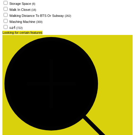
Storage Space
(6)
Walk In Closet
(16)
Walking Distance To BTS Or Subway
(262)
Washing Machine
(300)
แอร์
(722)
Looking for certain features