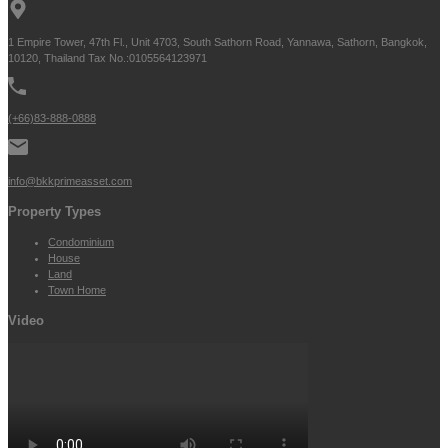
1 Empire Tower, 47th Fl., Unit 4703, South Sathorn Road, Yannawa, Sathorn, Bangkok,
10120, Thailand Tax No.:0105564123971
(+66)83-888-0888
info@bkkprimeasset.com
Property Types
Condominium
House
Land
Town Home
Video