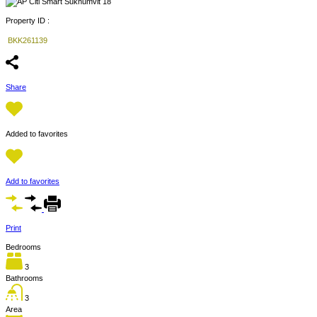
Property ID :
BKK261139
Share
Added to favorites
Add to favorites
Print
Bedrooms
3
Bathrooms
3
Area