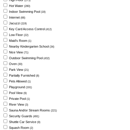
High Floor
(175)
Hot Water
(280)
Indoor Swimming Pool
(18)
Internet
(66)
Jacuzzi
(119)
Key Card Access Control
(412)
Low Floor
(22)
Maid's Room
(1)
Nearby Kindergarten School
(34)
Nice View
(71)
Outdoor Swimming Pool
(432)
Oven
(30)
Park View
(21)
Partially Furnished
(8)
Pets Allowed
(1)
Playground
(191)
Pool View
(9)
Private Pool
(1)
River View
(3)
Sauna And/or Stream Rooms
(221)
Security Guards
(491)
Shuttle Car Service
(9)
Squash Room
(2)