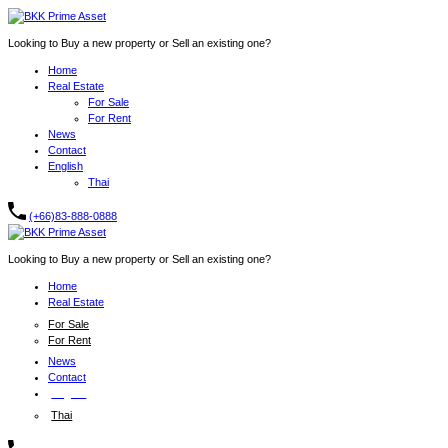
Looking to Buy a new property or Sell an existing one?
Home
Real Estate
For Sale
For Rent
News
Contact
English
Thai
(+66)83-888-0888
Looking to Buy a new property or Sell an existing one?
Home
Real Estate
For Sale
For Rent
News
Contact
English
Thai