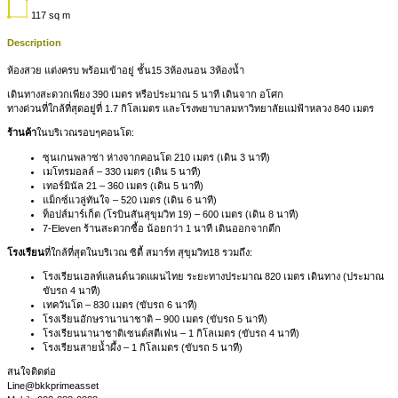
117
sq m
Description
ห้องสวย แต่งครบ พร้อมเข้าอยู่ ชั้น15 3ห้องนอน 3ห้องน้ำ
เดินทางสะดวกเพียง 390 เมตร หรือประมาณ 5 นาที เดินจาก อโศก
ทางด่วนที่ใกล้ที่สุดอยู่ที่ 1.7 กิโลเมตร และโรงพยาบาลมหาวิทยาลัยแม่ฟ้าหลวง 840 เมตร
ร้านค้า
ในบริเวณรอบๆคอนโด:
ซุนเกนพลาซ่า ห่างจากคอนโด 210 เมตร (เดิน 3 นาที)
เมโทรมอลล์ – 330 เมตร (เดิน 5 นาที)
เทอร์มินัล 21 – 360 เมตร (เดิน 5 นาที)
แม็กซ์แวลู่ทันใจ – 520 เมตร (เดิน 6 นาที)
ท็อปส์มาร์เก็ต (โรบินสันสุขุมวิท 19) – 600 เมตร (เดิน 8 นาที)
7-Eleven ร้านสะดวกซื้อ น้อยกว่า 1 นาที เดินออกจากตึก
โรงเรียน
ที่ใกล้ที่สุดในบริเวณ ซิตี้ สมาร์ท สุขุมวิท18 รวมถึง:
โรงเรียนเฮลท์แลนด์นวดแผนไทย ระยะทางประมาณ 820 เมตร เดินทาง (ประมาณ
ขับรถ 4 นาที)
เทควันโด – 830 เมตร (ขับรถ 6 นาที)
โรงเรียนอักษรานานาชาติ – 900 เมตร (ขับรถ 5 นาที)
โรงเรียนนานาชาติเซนต์สตีเฟน – 1 กิโลเมตร (ขับรถ 4 นาที)
โรงเรียนสายน้ำผึ้ง – 1 กิโลเมตร (ขับรถ 5 นาที)
สนใจติดต่อ
Line@bkkprimeasset