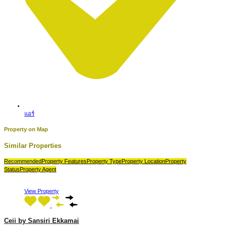
แอร์
Property on Map
Similar Properties
Recommended
Property Features
Property Type
Property Location
Property
Status
Property Agent
View Property
Ceii by Sansiri Ekkamai